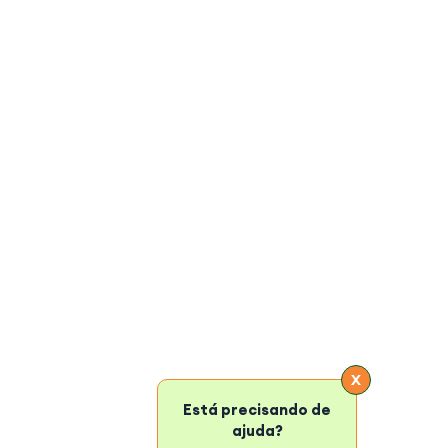
Técnicos
Qualificações
Empresa conveniada ao Sistema de Ensino
Profissional CEDTEC.
Utilizamos o Sistema de Gestão Escolar Pincel
Atômico.
X
Está precisando de
Nossos sites utilizam cookies para melhorar a sua
ajuda?